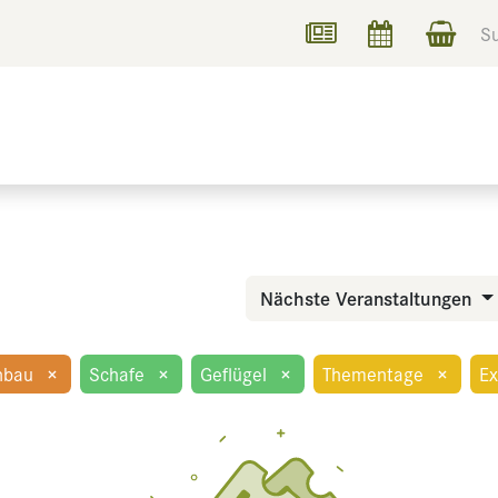
UCHEN
INFORMIEREN
Nächste Veranstaltungen
nbau
×
Schafe
×
Geflügel
×
Thementage
×
Ex