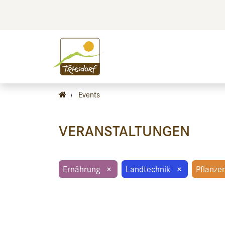
BILDEN
BES
›
Events
VERANSTALTUNGEN
Ernährung
×
Landtechnik
×
Pflanze