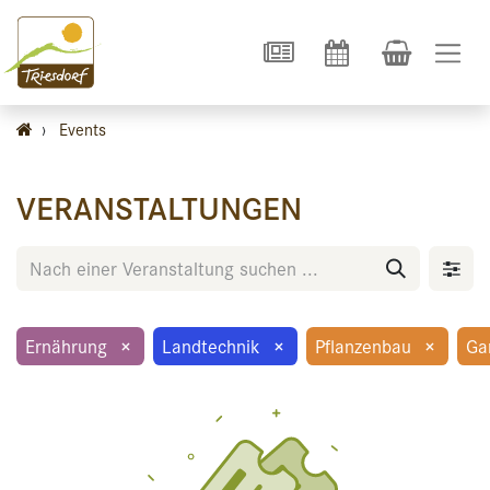
›
Events
VERANSTALTUNGEN
Ernährung
×
Landtechnik
×
Pflanzenbau
×
Ga