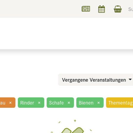
UCHEN
INFORMIEREN
Vergangene Veranstaltungen
bau
×
Rinder
×
Schafe
×
Bienen
×
Thementag