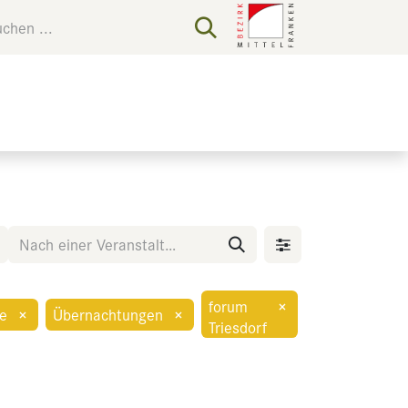
forum
×
e
×
Übernachtungen
×
Triesdorf