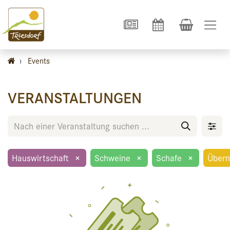
›
Events
VERANSTALTUNGEN
Hauswirtschaft
×
Schweine
×
Schafe
×
Übern