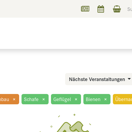
UCHEN
INFORMIEREN
Nächste Veranstaltungen
nbau
×
Schafe
×
Geflügel
×
Bienen
×
Überna