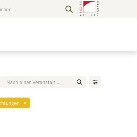
chtungen
×