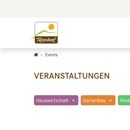
BILDEN
BES
›
Events
VERANSTALTUNGEN
Hauswirtschaft
×
Gartenbau
×
Rind