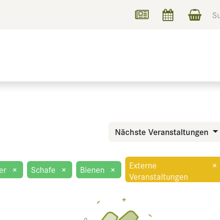
UCHEN
INFORMIEREN
Nächste Veranstaltungen
Externe
×
er
×
Schafe
×
Bienen
×
Veranstaltungen