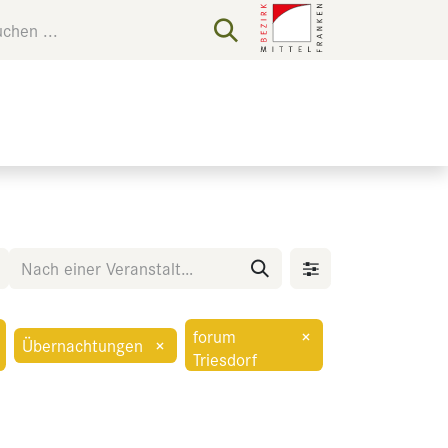
forum
×
Übernachtungen
×
Triesdorf