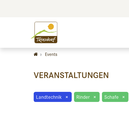
BILDEN
BES
›
Events
VERANSTALTUNGEN
Landtechnik
×
Rinder
×
Schafe
×