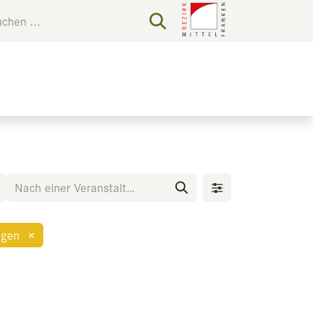
ngen
×