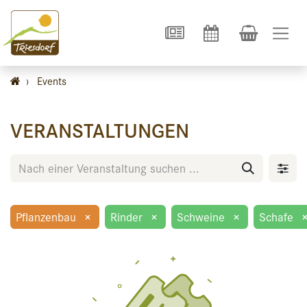
›
Events
VERANSTALTUNGEN
Pflanzenbau
×
Rinder
×
Schweine
×
Schafe