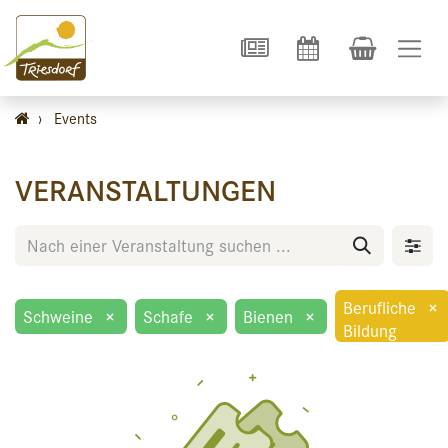
›
Events
VERANSTALTUNGEN
Berufliche
×
Schweine
×
Schafe
×
Bienen
×
Bildung