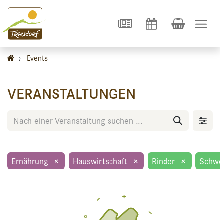
›
Events
VERANSTALTUNGEN
Ernährung
×
Hauswirtschaft
×
Rinder
×
Schw