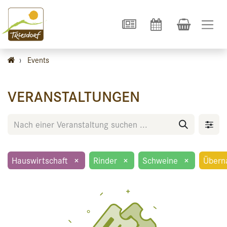
›
Events
VERANSTALTUNGEN
Hauswirtschaft
×
Rinder
×
Schweine
×
Übern