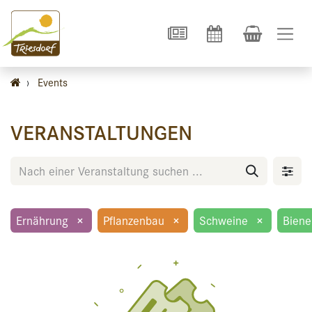
›
Events
VERANSTALTUNGEN
Ernährung
×
Pflanzenbau
×
Schweine
×
Biene