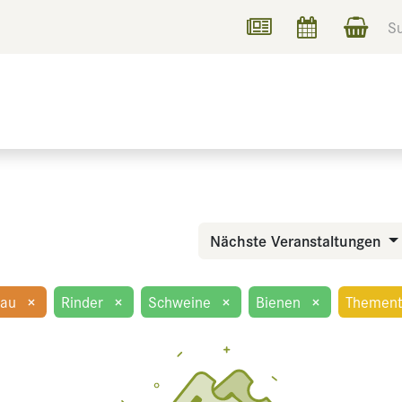
UCHEN
INFORMIEREN
Nächste Veranstaltungen
bau
×
Rinder
×
Schweine
×
Bienen
×
Themen