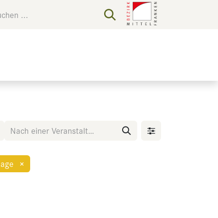
tage
×