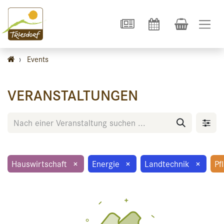
›
Events
VERANSTALTUNGEN
Hauswirtschaft
×
Energie
×
Landtechnik
×
Pf