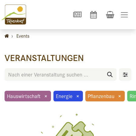
›
Events
VERANSTALTUNGEN
Hauswirtschaft
×
Energie
×
Pflanzenbau
×
Ri