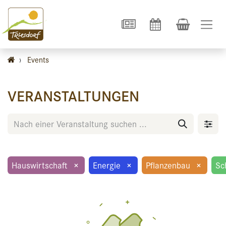
›
Events
VERANSTALTUNGEN
Hauswirtschaft
×
Energie
×
Pflanzenbau
×
Sc