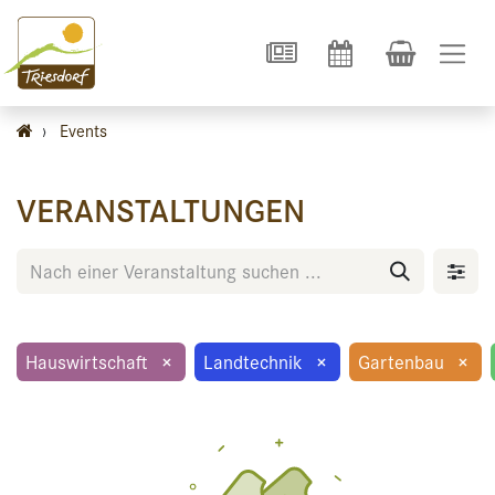
›
Events
VERANSTALTUNGEN
Hauswirtschaft
×
Landtechnik
×
Gartenbau
×