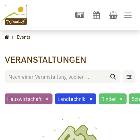
›
Events
VERANSTALTUNGEN
Hauswirtschaft
×
Landtechnik
×
Rinder
×
Sch