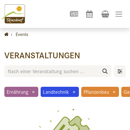
›
Events
VERANSTALTUNGEN
Ernährung
×
Landtechnik
×
Pflanzenbau
×
Ga