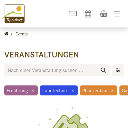
›
Events
VERANSTALTUNGEN
Ernährung
×
Landtechnik
×
Pflanzenbau
×
Ga