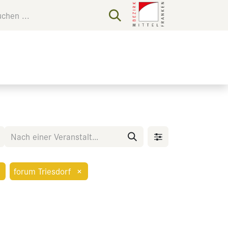
forum Triesdorf
×