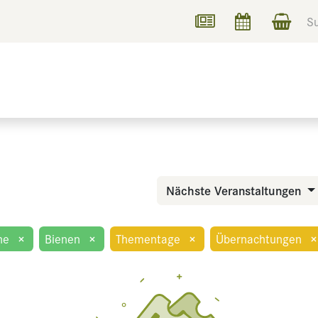
UCHEN
INFORMIEREN
Nächste Veranstaltungen
ne
×
Bienen
×
Thementage
×
Übernachtungen
×