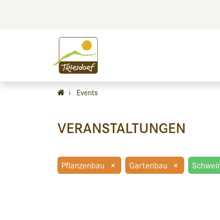
BILDEN
BES
›
Events
VERANSTALTUNGEN
Pflanzenbau
×
Gartenbau
×
Schwei