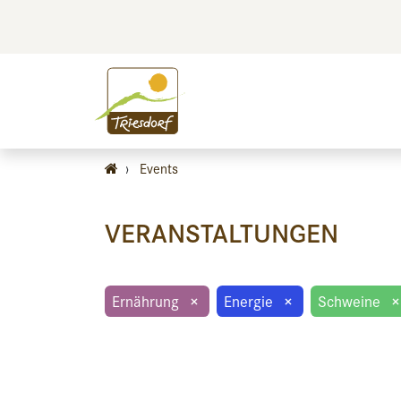
BILDEN
BES
›
Events
VERANSTALTUNGEN
Ernährung
×
Energie
×
Schweine
×