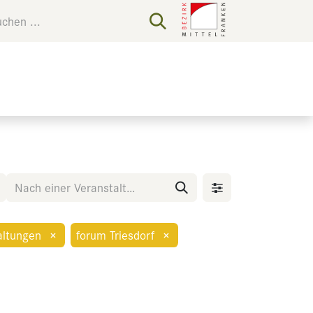
altungen
×
forum Triesdorf
×