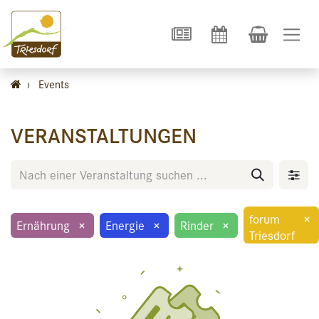
›
Events
VERANSTALTUNGEN
forum
×
Ernährung
×
Energie
×
Rinder
×
Triesdorf