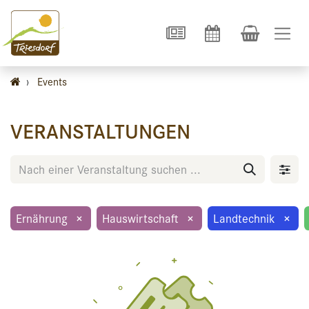
›
Events
VERANSTALTUNGEN
Ernährung
×
Hauswirtschaft
×
Landtechnik
×