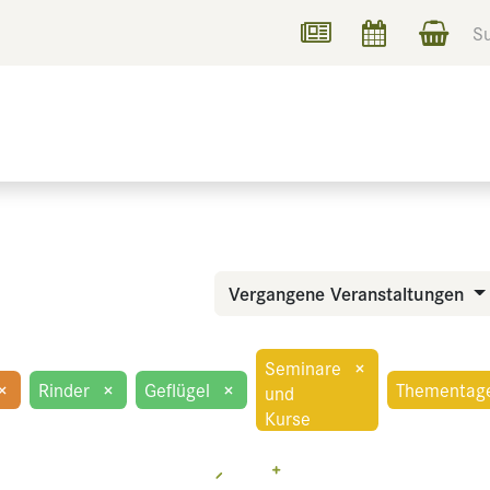
UCHEN
INFORMIEREN
Vergangene Veranstaltungen
Seminare
×
×
Rinder
×
Geflügel
×
Thementag
und
Kurse