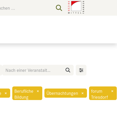
Berufliche
×
forum
×
e
×
Übernachtungen
×
Bildung
Triesdorf