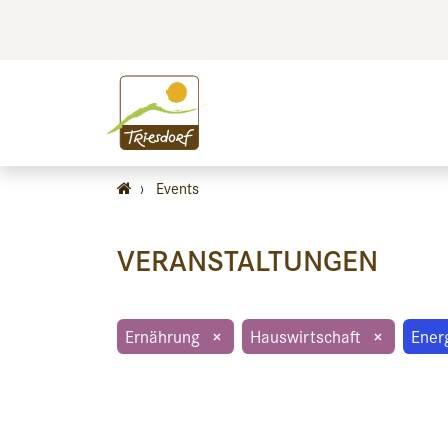
BILDEN
BES
›
Events
VERANSTALTUNGEN
Ernährung
×
Hauswirtschaft
×
Ener