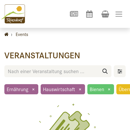
›
Events
VERANSTALTUNGEN
Ernährung
×
Hauswirtschaft
×
Bienen
×
Über