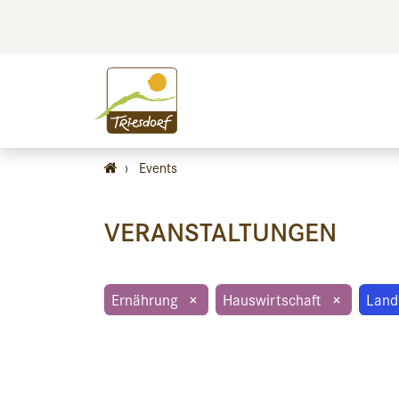
BILDEN
BES
›
Events
VERANSTALTUNGEN
Ernährung
×
Hauswirtschaft
×
Land