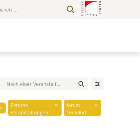
Externe
×
forum
×
×
Veranstaltungen
Triesdorf