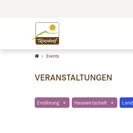
BILDEN
BES
›
Events
VERANSTALTUNGEN
Ernährung
×
Hauswirtschaft
×
Land