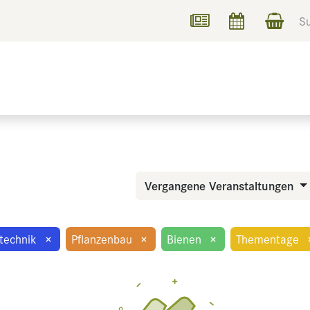
UCHEN
INFORMIEREN
Vergangene Veranstaltungen
technik
×
Pflanzenbau
×
Bienen
×
Thementage