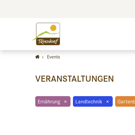
BILDEN
BES
›
Events
VERANSTALTUNGEN
Ernährung
×
Landtechnik
×
Garten