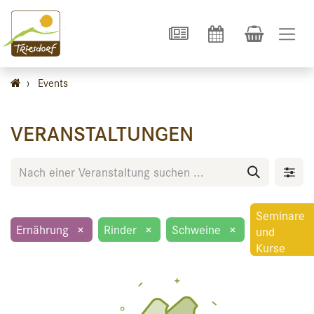
›
Events
VERANSTALTUNGEN
Seminare
Ernährung
×
Rinder
×
Schweine
×
und
Kurse