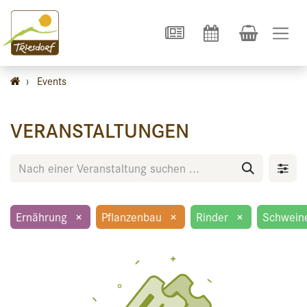
›
Events
VERANSTALTUNGEN
Ernährung
×
Pflanzenbau
×
Rinder
×
Schwein