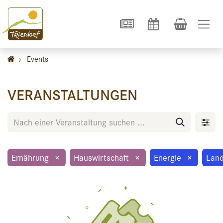
›
Events
VERANSTALTUNGEN
Ernährung
×
Hauswirtschaft
×
Energie
×
Land