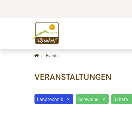
BILDEN
BES
›
Events
VERANSTALTUNGEN
Landtechnik
×
Schweine
×
Schafe