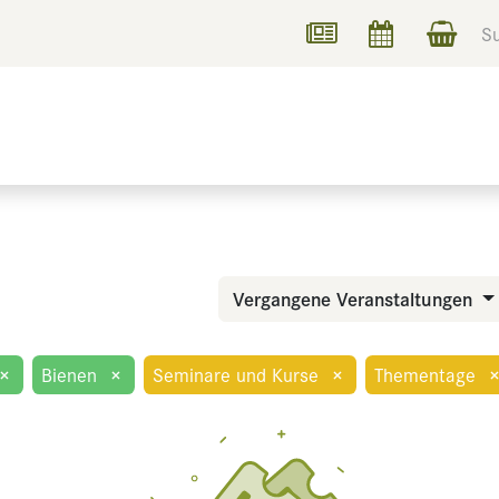
UCHEN
INFORMIEREN
Vergangene Veranstaltungen
×
Bienen
×
Seminare und Kurse
×
Thementage