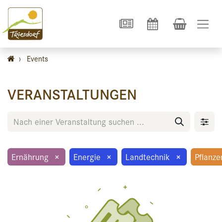
›
Events
VERANSTALTUNGEN
Ernährung
×
Energie
×
Landtechnik
×
Pflanz