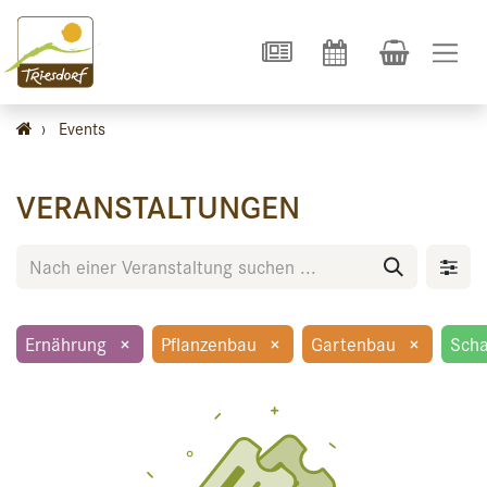
›
Events
VERANSTALTUNGEN
Ernährung
×
Pflanzenbau
×
Gartenbau
×
Scha