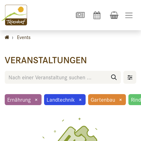
›
Events
VERANSTALTUNGEN
Ernährung
×
Landtechnik
×
Gartenbau
×
Rind