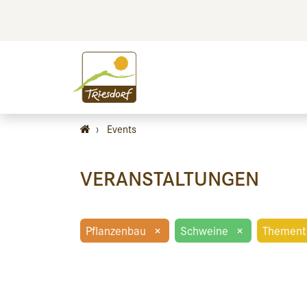
BILDEN
BES
›
Events
VERANSTALTUNGEN
Pflanzenbau
×
Schweine
×
Thement