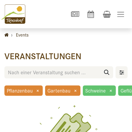
›
Events
VERANSTALTUNGEN
Pflanzenbau
×
Gartenbau
×
Schweine
×
Geflü