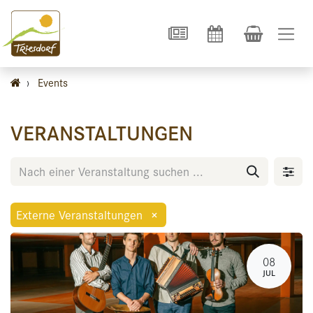
›
Events
VERANSTALTUNGEN
Externe Veranstaltungen
×
08
JUL