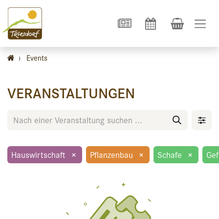
›
Events
VERANSTALTUNGEN
Hauswirtschaft
×
Pflanzenbau
×
Schafe
×
Gef