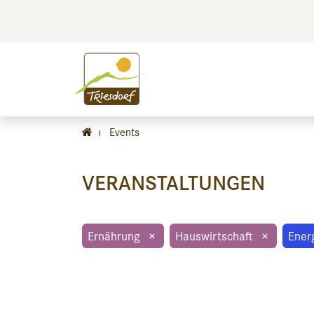
BILDEN
BES
›
Events
VERANSTALTUNGEN
Ernährung
×
Hauswirtschaft
×
Ener