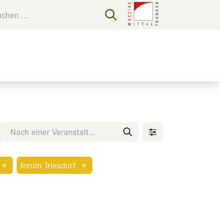
×
forum Triesdorf
×