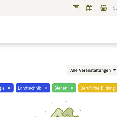
UCHEN
INFORMIEREN
Alle Veranstaltungen
gie
×
Landtechnik
×
Bienen
×
Berufliche Bildung