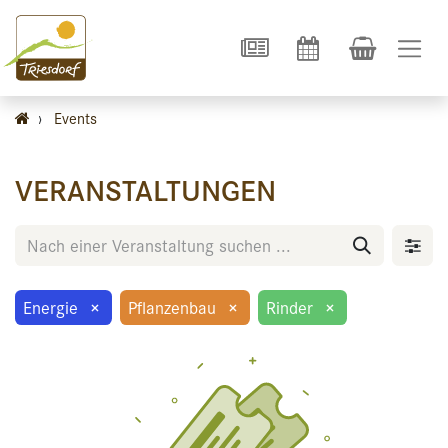
›
Events
VERANSTALTUNGEN
Energie
×
Pflanzenbau
×
Rinder
×