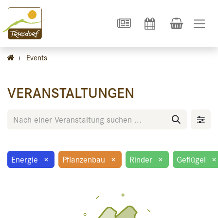
›
Events
VERANSTALTUNGEN
Energie
×
Pflanzenbau
×
Rinder
×
Geflügel
×