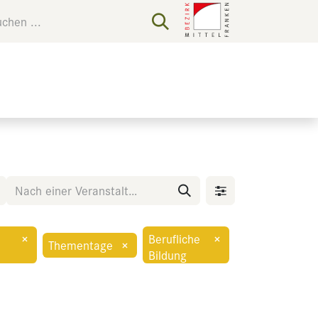
×
Berufliche
×
Thementage
×
e
Bildung