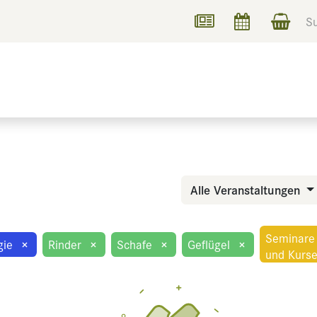
UCHEN
INFORMIEREN
Alle Veranstaltungen
Seminare
gie
×
Rinder
×
Schafe
×
Geflügel
×
und Kurs