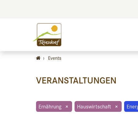
BILDEN
BES
›
Events
VERANSTALTUNGEN
Ernährung
×
Hauswirtschaft
×
Ener