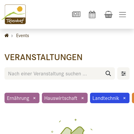
›
Events
VERANSTALTUNGEN
Ernährung
×
Hauswirtschaft
×
Landtechnik
×