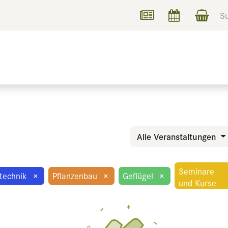
UCHEN
INFORMIEREN
Alle Veranstaltungen
Seminare
technik
×
Pflanzenbau
×
Geflügel
×
und Kurse