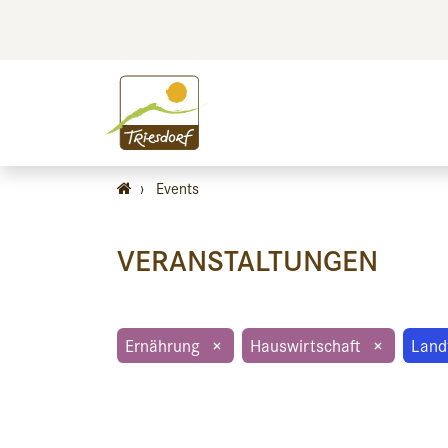
BILDEN
BES
›
Events
VERANSTALTUNGEN
Ernährung
×
Hauswirtschaft
×
Land