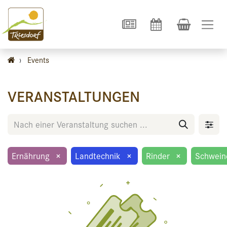
›
Events
VERANSTALTUNGEN
Ernährung
×
Landtechnik
×
Rinder
×
Schwein