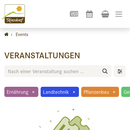
›
Events
VERANSTALTUNGEN
Ernährung
×
Landtechnik
×
Pflanzenbau
×
Ge