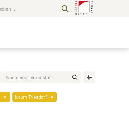
n
×
forum Triesdorf
×