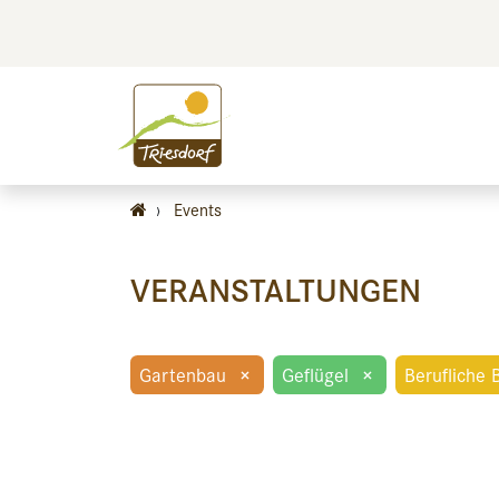
BILDEN
BES
›
Events
VERANSTALTUNGEN
Gartenbau
×
Geflügel
×
Berufliche 